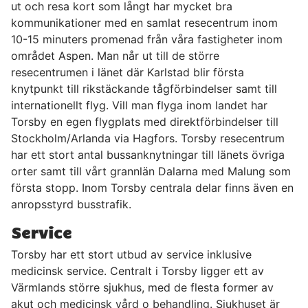
ut och resa kort som långt har mycket bra
kommunikationer med en samlat resecentrum inom
10-15 minuters promenad från våra fastigheter inom
området Aspen. Man når ut till de större
resecentrumen i länet där Karlstad blir första
knytpunkt till rikstäckande tågförbindelser samt till
internationellt flyg. Vill man flyga inom landet har
Torsby en egen flygplats med direktförbindelser till
Stockholm/Arlanda via Hagfors. Torsby resecentrum
har ett stort antal bussanknytningar till länets övriga
orter samt till vårt grannlän Dalarna med Malung som
första stopp. Inom Torsby centrala delar finns även en
anropsstyrd busstrafik.
Service
Torsby har ett stort utbud av service inklusive
medicinsk service. Centralt i Torsby ligger ett av
Värmlands större sjukhus, med de flesta former av
akut och medicinsk vård o behandling. Sjukhuset är