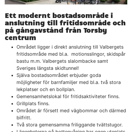
Ett modernt bostadsområde i
anslutning till fritidsområde och
på gångavstånd från Torsby
centrum
Området ligger i direkt anslutning till Valbergets
fritidsområde med bl.a. motionsslingor, skidspår
bastu m.m. Valbergets slalombacke samt
Sveriges längsta skidtunnel!
Själva bostadsområdet erbjuder goda
möjligheter för barnfamiljer med bl.a. två stora
lekplatser och en bollplan.
Gemensamhetslokal för fritidsaktiviteter finns.
Grillplats finns.
Området är försett med vägbommar och därmed
bilfritt.
Två stora gemensamma friliggande tvättstugor.
Lägenheterna på bottenvåning har egen uteplats