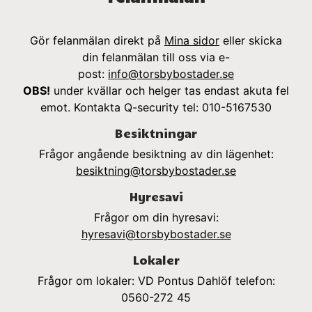
Gör felanmälan direkt på
Mina sidor
eller skicka
din felanmälan till oss via e-
post:
info@torsbybostader.se
OBS!
under kvällar och helger tas endast akuta fel
emot. Kontakta Q-security tel: 010-5167530
Besiktningar
Frågor angående besiktning av din lägenhet:
besiktning@torsbybostader.se
Hyresavi
Frågor om din hyresavi:
hyresavi@torsbybostader.se
Lokaler
Frågor om lokaler: VD Pontus Dahlöf telefon:
0560-272 45