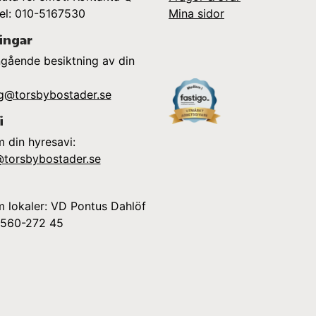
tel: 010-5167530
Mina sidor
ingar
gående besiktning av din
ng@torsbybostader.se
i
 din hyresavi:
@torsbybostader.se
 lokaler: VD Pontus Dahlöf
 0560-272 45