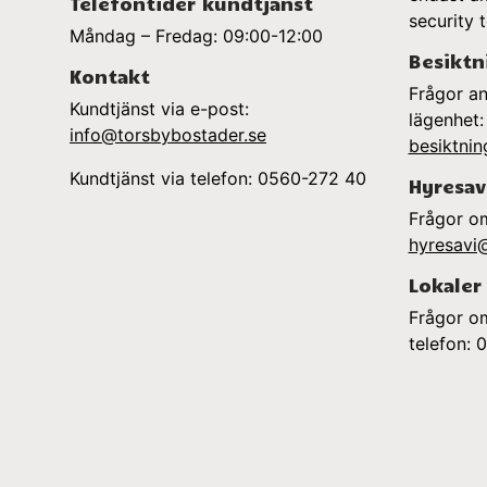
Telefontider kundtjänst
security 
Måndag – Fredag: 09:00-12:00
Besiktn
Kontakt
Frågor an
Kundtjänst via e-post:
lägenhet:
info@torsbybostader.se
besiktni
Kundtjänst via telefon: 0560-272 40
Hyresav
Frågor om
hyresavi
Lokaler
Frågor om
telefon: