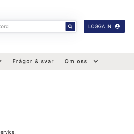
LOGGA IN
Frågor & svar
Om oss
ervice.