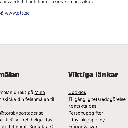
 används till och hur cookies kan undvikas.
 på
www.pts.se
mälan
Viktiga länkar
mälan direkt på
Mina
Cookies
r skicka din felanmälan till
Tillgänglighetsredogörelse
-
Kontakta oss
o@torsbybostader.se
Personuppgifter
r kvällar och helger tas
Uthyrningspolicy
uta fel emot. Kontakta Q-
Frågor & svar