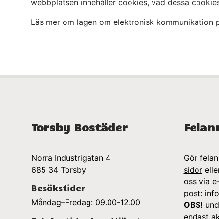
webbplatsen innehåller cookies, vad dessa cookies
Läs mer om lagen om elektronisk kommunikation
Torsby Bostäder
Felan
N
orra Industrigatan 4
Gör felan
685 34 Torsby
sidor
elle
oss via e
Besökstider
post:
inf
Måndag–Fredag: 09.00-12.00
OBS!
unde
endast ak